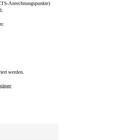
ECTS-Anrechnungspunkte)
d.
n:
iert werden.
rgänge