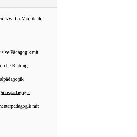
en bzw. für Module der
usive Pädagogik mit
urelle Bildung
ialpädagogik
igionspädagogik
mentarpädagogik mit