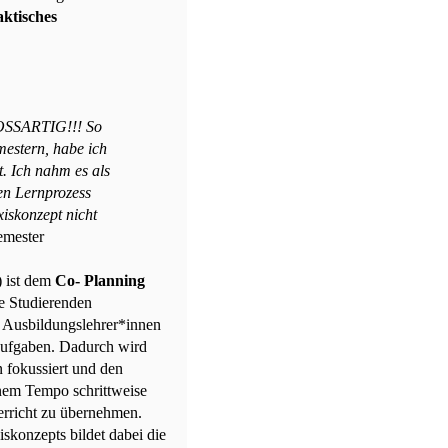
aktisches
ROSSARTIG!!! So
emestern, habe ich
t. Ich nahm es als
en Lernprozess
iskonzept nicht
emester
) ist dem
Co- Planning
e Studierenden
 Ausbildungslehrer*innen
Aufgaben. Dadurch wird
 fokussiert und den
enem Tempo schrittweise
erricht zu übernehmen.
skonzepts bildet dabei die