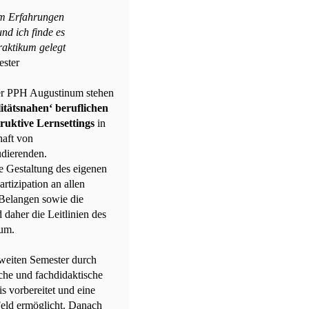
um Erfahrungen
nd ich finde es
Praktikum gelegt
ester
er PPH Augustinum stehen
itätsnahen‘ beruflichen
ruktive Lernsettings
in
haft von
udierenden.
 Gestaltung des eigenen
rtizipation an allen
 Belangen sowie die
d daher die Leitlinien des
num.
weiten Semester durch
iche und fachdidaktische
s vorbereitet und eine
eld ermöglicht. Danach