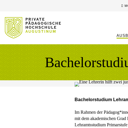
Sprung zum Hauptinhalt
Sprung zur Fusszeile
M
AUSB
Bachelorstudi
Bachelorstudium Lehramt
Im Rahmen der Pädagog*innen
mit dem akademischen Grad B
Lehramtsstudium Primarstufe 