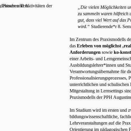
„Die vielen Möglichkeiten 
zu sammeln waren hilfreich u
gut, dass viel Wert auf das 
wird.“
Studierende*r 8. Sem
Im Zentrum des Praxismodells d
das
Erleben von möglichst ‚real
Anforderungen
sowie
ko-konst
einer Arbeits- und Lerngemeinsc
Ausbildungslehrer*innen und St
Verantwortungsübernahme für die
Professionalisierungsprozesses, Pa
unterrichtlichen und schulischen
Mitgestaltung in Lernsettings sin
Praxismodells der PPH Augusti
Im Studium wird im ersten und z
bildungswissenschaftliche, fachl
Lehrveranstaltungen auf die Praxi
Orientierung im pädagogischen F