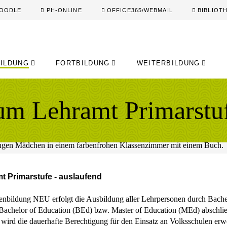
OODLE
PH-ONLINE
OFFICE365/WEBMAIL
BIBLIOT
ILDUNG
FORTBILDUNG
WEITERBILDUNG
um Lehramt Primarstuf
 Primarstufe - auslaufend
bildung NEU erfolgt die Ausbildung aller Lehrpersonen durch Bachel
achelor of Education (BEd) bzw. Master of Education (MEd) abschli
wird die dauerhafte Berechtigung für den Einsatz an Volksschulen er