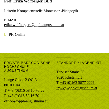
Prof. Erika Wolfberger, BEd
Leiterin Kompetenzstelle Montessori-Pädagogik
E-MAIL
erika.wolfberger-@-pph-augustinum.at
PH Online
PRIVATE PÄDAGOGISCHE
STANDORT KLAGENFURT
HOCHSCHULE
AUGUSTINUM
Tarviser Straße 30
9020 Klagenfurt
Lange Gasse 2 OG 3
T
+43 (0)463 5877 2221
8010
Graz
irpk-@-pph-augustinum.at
T
+43 (0)316 58 16 70-22
F
+43 (0)316 58 16 70 11
office-@-pph-augustinum.at