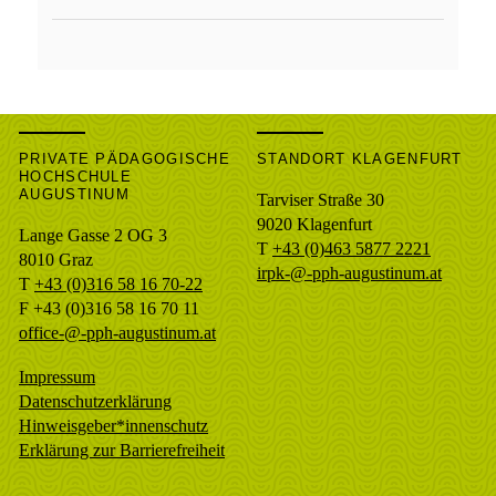
PRIVATE PÄDAGOGISCHE
STANDORT KLAGENFURT
HOCHSCHULE
AUGUSTINUM
Tarviser Straße 30
9020 Klagenfurt
Lange Gasse 2 OG 3
T
+43 (0)463 5877 2221
8010
Graz
irpk-@-pph-augustinum.at
T
+43 (0)316 58 16 70-22
F
+43 (0)316 58 16 70 11
office-@-pph-augustinum.at
Impressum
Datenschutzerklärung
Hinweisgeber*innenschutz
Erklärung zur Barrierefreiheit