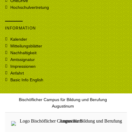
OneDrive
Hochschulvertretung
INFORMATION
Kalender
Mitteilungsblätter
Nachhaltigkeit
Amtssignatur
Impressionen
Anfahrt
Basic Info English
Bischöflicher Campus für Bildung und Berufung
Augustinum