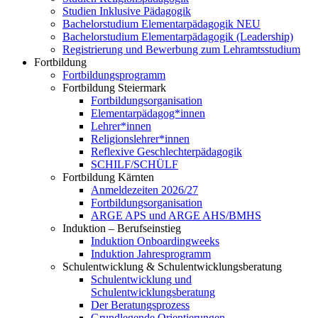
Studien Inklusive Pädagogik
Bachelorstudium Elementarpädagogik NEU
Bachelorstudium Elementarpädagogik (Leadership)
Registrierung und Bewerbung zum Lehramtsstudium
Fortbildung
Fortbildungsprogramm
Fortbildung Steiermark
Fortbildungsorganisation
Elementarpädagog*innen
Lehrer*innen
Religionslehrer*innen
Reflexive Geschlechterpädagogik
SCHILF/SCHÜLF
Fortbildung Kärnten
Anmeldezeiten 2026/27
Fortbildungsorganisation
ARGE APS und ARGE AHS/BMHS
Induktion – Berufseinstieg
Induktion Onboardingweeks
Induktion Jahresprogramm
Schulentwicklung & Schulentwicklungsberatung
Schulentwicklung und
Schulentwicklungsberatung
Der Beratungsprozess
Grundlegende Orientierungen