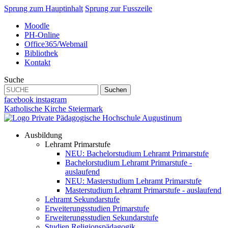
Sprung zum Hauptinhalt
Sprung zur Fusszeile
Moodle
PH-Online
Office365/Webmail
Bibliothek
Kontakt
Suche
Suchen
facebook
instagram
Katholische Kirche Steiermark
Ausbildung
Lehramt Primarstufe
NEU: Bachelorstudium Lehramt Primarstufe
Bachelorstudium Lehramt Primarstufe -
auslaufend
NEU: Masterstudium Lehramt Primarstufe
Masterstudium Lehramt Primarstufe - auslaufend
Lehramt Sekundarstufe
Erweiterungsstudien Primarstufe
Erweiterungsstudien Sekundarstufe
Studien Religionspädagogik