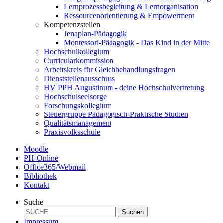
Lernprozessbegleitung & Lernorganisation
Ressourcenorientierung & Empowerment
Kompetenzstellen
Jenaplan-Pädagogik
Montessori-Pädagogik - Das Kind in der Mitte
Hochschulkollegium
Curricularkommission
Arbeitskreis für Gleichbehandlungsfragen
Dienststellenausschuss
HV PPH Augustinum - deine Hochschulvertretung
Hochschulseelsorge
Forschungskollegium
Steuergruppe Pädagogisch-Praktische Studien
Qualitätsmanagement
Praxisvolksschule
Moodle
PH-Online
Office365/Webmail
Bibliothek
Kontakt
Suche
Suchen
Impressum