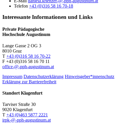
E-Mail
daniela.krienzer-@-pph-augustinum.at
Telefon
+43 (0)316 58 16 70-18
Interessante Informationen und Links
Private Pädagogische
Hochschule Augustinum
Lange Gasse 2 OG 3
8010
Graz
T
+43 (0)316 58 16 70-22
F
+43 (0)316 58 16 70 11
office-@-pph-augustinum.at
Impressum
Datenschutzerklärung
Hinweisgeber*innenschutz
Erklärung zur Barrierefreiheit
Standort Klagenfurt
Tarviser Straße 30
9020 Klagenfurt
T
+43 (0)463 5877 2221
irpk-@-pph-augustinum.at