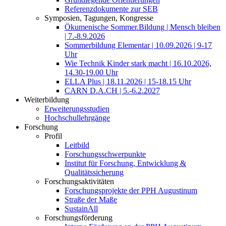
Referenzdokumente zur SEB
Symposien, Tagungen, Kongresse
Ökumenische Sommer.Bildung | Mensch bleiben
| 7.-8.9.2026
Sommerbildung Elementar | 10.09.2026 | 9-17
Uhr
Wie Technik Kinder stark macht | 16.10.2026,
14.30-19.00 Uhr
ELLA Plus | 18.11.2026 | 15-18.15 Uhr
CARN D.A.CH | 5.-6.2.2027
Weiterbildung
Erweiterungsstudien
Hochschullehrgänge
Forschung
Profil
Leitbild
Forschungsschwerpunkte
Institut für Forschung, Entwicklung &
Qualitätssicherung
Forschungsaktivitäten
Forschungsprojekte der PPH Augustinum
Straße der Maße
SustainAll
Forschungsförderung