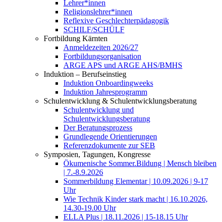
Lehrer*innen
Religionslehrer*innen
Reflexive Geschlechterpädagogik
SCHILF/SCHÜLF
Fortbildung Kärnten
Anmeldezeiten 2026/27
Fortbildungsorganisation
ARGE APS und ARGE AHS/BMHS
Induktion – Berufseinstieg
Induktion Onboardingweeks
Induktion Jahresprogramm
Schulentwicklung & Schulentwicklungsberatung
Schulentwicklung und
Schulentwicklungsberatung
Der Beratungsprozess
Grundlegende Orientierungen
Referenzdokumente zur SEB
Symposien, Tagungen, Kongresse
Ökumenische Sommer.Bildung | Mensch bleiben
| 7.-8.9.2026
Sommerbildung Elementar | 10.09.2026 | 9-17
Uhr
Wie Technik Kinder stark macht | 16.10.2026,
14.30-19.00 Uhr
ELLA Plus | 18.11.2026 | 15-18.15 Uhr