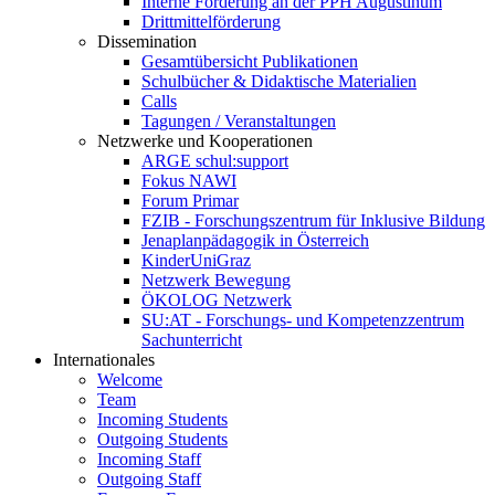
Interne Förderung an der PPH Augustinum
Drittmittelförderung
Dissemination
Gesamtübersicht Publikationen
Schulbücher & Didaktische Materialien
Calls
Tagungen / Veranstaltungen
Netzwerke und Kooperationen
ARGE schul:support
Fokus NAWI
Forum Primar
FZIB - Forschungszentrum für Inklusive Bildung
Jenaplanpädagogik in Österreich
KinderUniGraz
Netzwerk Bewegung
ÖKOLOG Netzwerk
SU:AT - Forschungs- und Kompetenzzentrum
Sachunterricht
Internationales
Welcome
Team
Incoming Students
Outgoing Students
Incoming Staff
Outgoing Staff