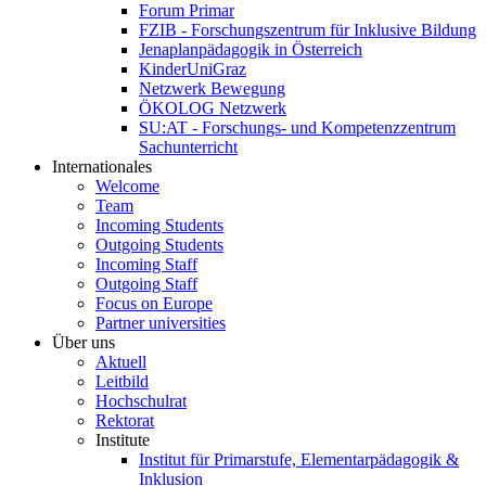
Forum Primar
FZIB - Forschungszentrum für Inklusive Bildung
Jenaplanpädagogik in Österreich
KinderUniGraz
Netzwerk Bewegung
ÖKOLOG Netzwerk
SU:AT - Forschungs- und Kompetenzzentrum
Sachunterricht
Internationales
Welcome
Team
Incoming Students
Outgoing Students
Incoming Staff
Outgoing Staff
Focus on Europe
Partner universities
Über uns
Aktuell
Leitbild
Hochschulrat
Rektorat
Institute
Institut für Primarstufe, Elementarpädagogik &
Inklusion