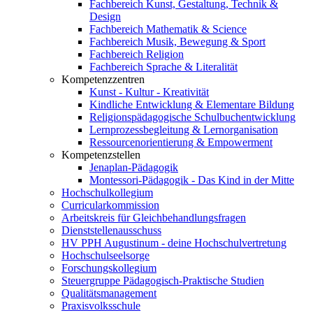
Fachbereich Kunst, Gestaltung, Technik &
Design
Fachbereich Mathematik & Science
Fachbereich Musik, Bewegung & Sport
Fachbereich Religion
Fachbereich Sprache & Literalität
Kompetenzzentren
Kunst - Kultur - Kreativität
Kindliche Entwicklung & Elementare Bildung
Religionspädagogische Schulbuchentwicklung
Lernprozessbegleitung & Lernorganisation
Ressourcenorientierung & Empowerment
Kompetenzstellen
Jenaplan-Pädagogik
Montessori-Pädagogik - Das Kind in der Mitte
Hochschulkollegium
Curricularkommission
Arbeitskreis für Gleichbehandlungsfragen
Dienststellenausschuss
HV PPH Augustinum - deine Hochschulvertretung
Hochschulseelsorge
Forschungskollegium
Steuergruppe Pädagogisch-Praktische Studien
Qualitätsmanagement
Praxisvolksschule