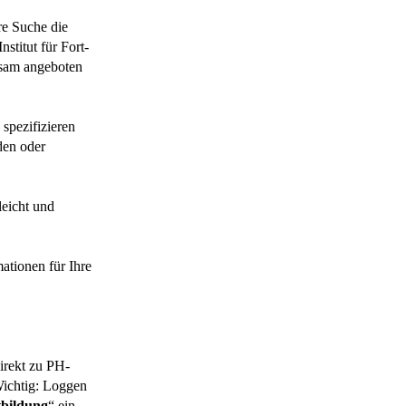
re Suche die
stitut für Fort-
nsam angeboten
spezifizieren
den oder
leicht und
ationen für Ihre
rekt zu PH-
Wichtig: Loggen
tbildung
“ ein.