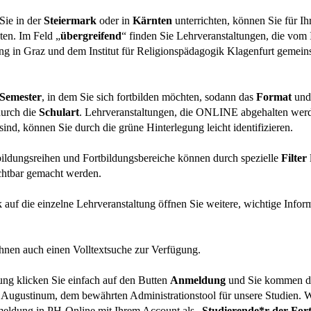
Sie in der
Steiermark
oder in
Kärnten
unterrichten, können Sie für Ih
zten. Im Feld „
übergreifend
“ finden Sie Lehrveranstaltungen, die vom In
ng in Graz und dem Institut für Religionspädagogik Klagenfurt gemei
Semester
, in dem Sie sich fortbilden möchten, sodann das
Format
und 
durch die
Schulart
. Lehrveranstaltungen, die ONLINE abgehalten wer
, können Sie durch die grüne Hinterlegung leicht identifizieren.
ildungsreihen und Fortbildungsbereiche können durch spezielle
Filter
chtbar gemacht werden.
auf die einzelne Lehrveranstaltung öffnen Sie weitere, wichtige Inform
Ihnen auch einen Volltextsuche zur Verfügung.
ng klicken Sie einfach auf den Butten
Anmeldung
und Sie kommen di
Augustinum, dem bewährten Administrationstool für unsere Studien. 
meldung in PH-Online mit Ihrem Account als „
Studierende*r der For