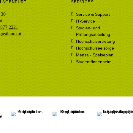
KLAGENFURT
SERVICES
 30
Service & Support
rt
IT-Service
5877 2221
Studien- und
gustinum.at
Prüfungsabteilung
Hochschulvertretung
Hochschulseelsorge
Mensa - Speiseplan
Student*innenheim