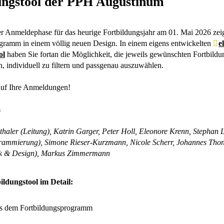
ungstool der PPH Augustinum
er Anmeldephase für das heurige Fortbildungsjahr am 01. Mai 2026 zeig
gramm in einem völlig neuen Design. In einem eigens entwickelten
e
ol
haben Sie fortan die Möglichkeit, die jeweils gewünschten Fortbild
n, individuell zu filtern und passgenau auszuwählen.
auf Ihre Anmeldungen!
m
thaler (Leitung), Katrin Garger, Peter Holl, Eleonore Krenn, Stephan 
rammierung), Simone Rieser-Kurzmann, Nicole Scherr, Johannes Thon
ik & Design), Markus Zimmermann
ildungstool im Detail: