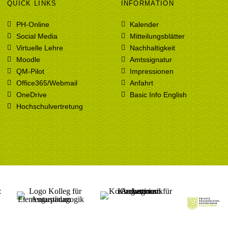
QUICK LINKS
INFORMATION
PH-Online
Kalender
Social Media
Mitteilungsblätter
Virtuelle Lehre
Nachhaltigkeit
Moodle
Amtssignatur
QM-Pilot
Impressionen
Office365/Webmail
Anfahrt
OneDrive
Basic Info English
Hochschulvertretung